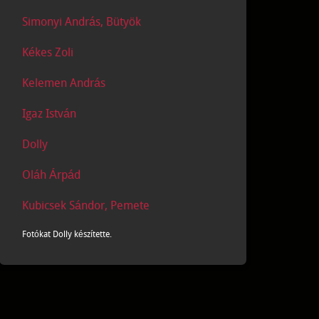
Simonyi András, Bütyök
Kékes Zoli
Kelemen András
Igaz István
Dolly
Oláh Árpád
Kubicsek Sándor, Pemete
Fotókat Dolly készítette.