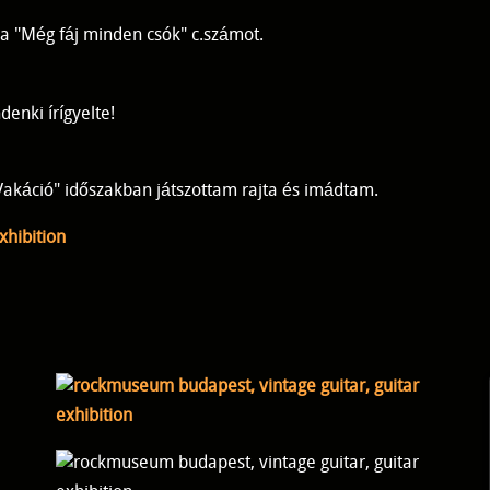
. a "Még fáj minden csók" c.számot.
enki írígyelte!
"Vakáció" időszakban játszottam rajta és imádtam.