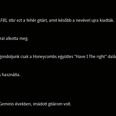
BI, stb/ ezt a fehér gitárt, amit később a nevével ujra kiadták.
ral alkotta meg.
gondoljunk csak a Honeycombs együttes "Have I The right" dalá
 használta.
 Geminis években, imádott gitárom volt.