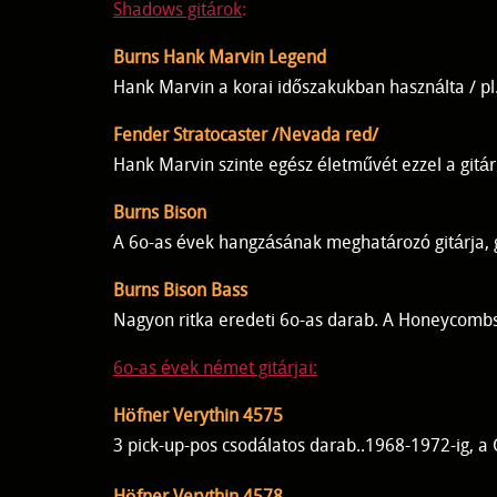
Shadows gitárok
:
Burns Hank Marvin Legend
Hank Marvin a korai időszakukban használta / pl.F
Fender Stratocaster
/Nevada red/
Hank Marvin szinte egész életművét ezzel a gitár
Burns Bison
A 6o-as évek hangzásának meghatározó gitárja, 
Burns Bison Bass
Nagyon ritka eredeti 6o-as darab. A Honeycombs
6o-as évek német gitárjai
:
Höfner Verythin 4575
3 pick-up-pos csodálatos darab..1968-1972-ig, a