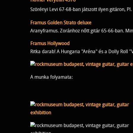
Höfner Verythin 4578
Szörényi Levi 67-68-ban játszott ilyen gitáron, Pl
Framus Golden Strato deluxe
Aranyframus. Zoránhoz nőtt gitár 65-66-ban. Mind
Framus Hollywood
Ritka darab! A Hungaria "Aréna" és a Dolly Roll 
A munka folyamata: