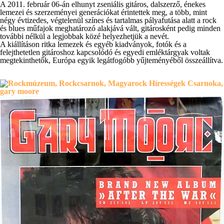
A 2011. február 06-án elhunyt zseniális gitáros, dalszerző, énekes
lemezei és szerzeményei generációkat érintettek meg, a több, mint
négy évtizedes, végtelenül színes és tartalmas pályafutása alatt a
rock
és blues
műfajok meghatározó alakjává vált, gitárosként pedig minden
további nélkül a legjobbak közé helyezhetjük a nevét.
A kiállításon ritka lemezek és egyéb kiadványok, fotók és a
felejthetetlen gitároshoz kapcsolódó és egyedi emléktárgyak voltak
megtekinthetők, Európa egyik legátfogóbb yűjteményéből összeállítva.